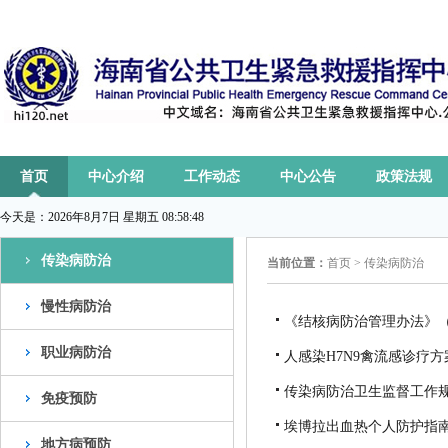
首页
中心介绍
工作动态
中心公告
政策法规
今天是：
2026年8月7日 星期五 08:58:48
传染病防治
当前位置：
首页
>
传染病防治
慢性病防治
《结核病防治管理办法》（
职业病防治
人感染H7N9禽流感诊疗方
传染病防治卫生监督工作
免疫预防
埃博拉出血热个人防护指
地方病预防