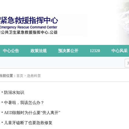
中心公告
政策法规
预决算公开
12320
中心风采
当前位置：
首页
>
急救科普
防溺水知识
中暑啦，我该怎么办？
AED除颤时为什么要“旁人离开”
儿童牙磕断了也要急救修复