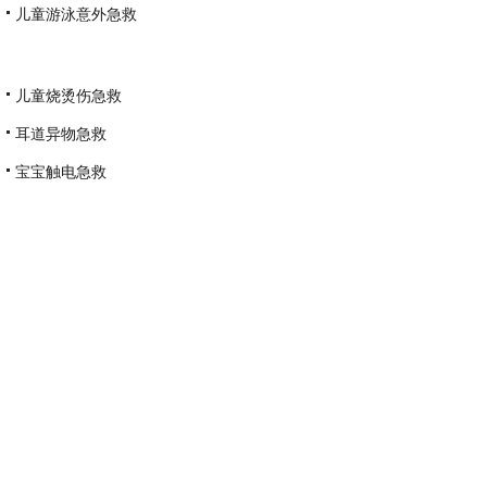
儿童游泳意外急救
儿童烧烫伤急救
耳道异物急救
宝宝触电急救