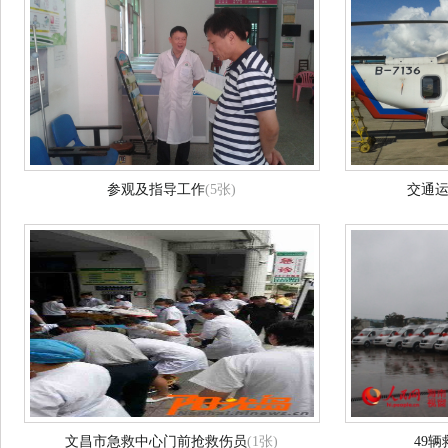
参观及指导工作
(5张)
交通
文昌市急救中心门前抢救伤员
(1张)
49