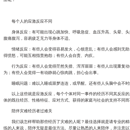
每个人的应激反应不同
身体反应：有可能出现心跳加快、呼吸急促、血压升高、头晕、头
腹痛腹泻，容易疲乏无力等身体不适。
情绪反应：有些人会变得容易发火，心烦意乱；有些人会感到无助
得愤怒，可能互相指责抱怨；有些人会自责、内疚。
行为反应：有些人会觉得茫然失措、浑浑噩噩；有些人出现重复动
为；有些人会觉得一有动静就心惊肉跳，担心会出事。
睡眠问题：难以入睡或噩梦连连，或早醒。还有些人头脑中会不时
以上这些就是应激反应，每个个体对同一事件的经历不同其反应的
体的既往经历、性格特征、应对方式、获得的家庭与社会的支持不同而
陪伴灾难经历者过难关
我们该怎样帮助那些经历了灾难的人呢？最佳选择就是请专业的精
练的人来说，陪伴无疑是最佳方法。尽量让熟悉的人来陪伴，并注意以